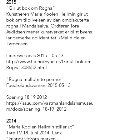
2015
”Gir ut bok om Rogna”
Kunstneren Maria Koolen Hellmin gir ut
bok om tilblivelsen av den omdiskuterte
rogna i Mandalselva. Ordfører Tore
Askildsen mener kunstverket er blitt byens
landemerke og identitet. /Malin Helen
Jørgensen
Lindesnes avis 2015 – 05-13
http://www.l-a.no/nyheter/Gir-ut-bok-om-
Rogna-308652.html
”Rogna mellom to permer”
Faedrelandsvennen 2015-05-13
Spaning
18 19 2012
https://issuu.com/vastmanlandslansmuseu
m/docs/spaning_18-19_2012
2014
”Maria Koolen Hellmin stiller ut”
Tare TV 18. juni 2014
Länk
”knappt vidröra marken –