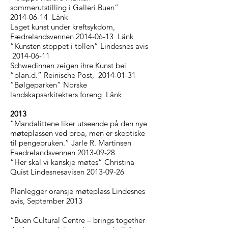
sommerutstilling i Galleri Buen”
2014-06-14
Länk
Laget kunst under kreftsykdom,
Fædrelandsvennen 2014-06-13
Länk
”Kunsten stoppet i tollen” Lindesnes avis
2014-06-11
Schwedinnen zeigen ihre Kunst bei
”plan.d.” Reinische Post, 2014-01-31
”Bølgeparken” Norske
landskapsarkitekters foreng
Länk
2013
”Mandalittene liker utseende på den nye
møteplassen ved broa, men er skeptiske
til pengebruken.” Jarle R. Martinsen
Faedrelandsvennen 2013-09-28
”Her skal vi kanskje møtes” Christina
Quist Lindesnesavisen 2013-09-26
Planlegger oransje møteplass
Lindesnes
avis, September 2013
“Buen Cultural Centre – brings together