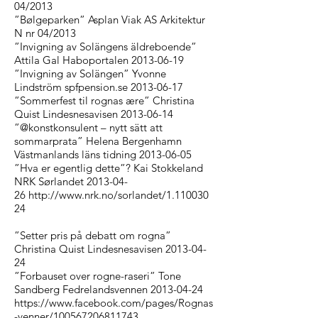
04/2013
”Bølgeparken” Asplan Viak AS Arkitektur
N nr 04/2013
”Invigning av Solängens äldreboende”
Attila Gal Haboportalen 2013-06-19
”Invigning av Solängen” Yvonne
Lindström spfpension.se 2013-06-17
”Sommerfest til rognas ære” Christina
Quist Lindesnesavisen 2013-06-14
”@konstkonsulent – nytt sätt att
sommarprata” Helena Bergenhamn
Västmanlands läns tidning 2013-06-05
”Hva er egentlig dette”? Kai Stokkeland
NRK Sørlandet 2013-04-
26
http://www.nrk.no/sorlandet/1.110030
24
”Setter pris på debatt om rogna”
Christina Quist Lindesnesavisen
2013-04-
24
”Forbauset over rogne-raseri” Tone
Sandberg Fedrelandsvennen 2013-04-24
https://www.facebook.com/pages/Rognas
-venner/100567206811743