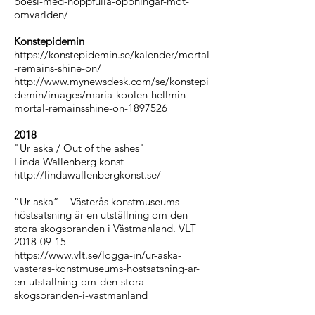
poesi-med-hoppfulla-oppningar-mot-
omvarlden/
Konstepidemin
https://konstepidemin.se/kalender/mortal
-remains-shine-on/
http://www.mynewsdesk.com/se/konstepi
demin/images/maria-koolen-hellmin-
mortal-remainsshine-on-1897526
2018
"Ur aska / Out of the ashes"
Linda Wallenberg konst
http://lindawallenbergkonst.se/
”Ur aska” – Västerås konstmuseums
höstsatsning är en utställning om den
stora skogsbranden i Västmanland. VLT
2018-09-15
https://www.vlt.se/logga-in/ur-aska-
vasteras-konstmuseums-hostsatsning-ar-
en-utstallning-om-den-stora-
skogsbranden-i-vastmanland