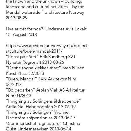
the known and the unknown – building,
landscape and cultural activities – by the
Mandal waterside.” architecture Norway
2013-08-29
Hva er det for noe?
Lindesnes Avis Lokalt
15. August 2013
http://www.architecturenorway.no/project
s/culture/buen-mandal-2011/
”Konst på nätet” Erik Sundberg SVT
Nyheter Regionalt 2013-08-26
”Denne rogna klekkes snart” Sten Nilsen
Kunst Pluss #2/2013
”Buen, Mandal” 3XN Arkitektur N nr
04/2013
”Bølgeparken” Asplan Viak AS Arkitektur
N nr 04/2013
”Invigning av Solängens äldreboende”
Attila Gal Haboportalen 2013-06-19
”Invigning av Solängen” Yvonne
Lindström spfpension.se 2013-06-17
”Sommerfest til rognas ære” Christina
Quist Lindesnesavisen 2013-06-14