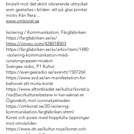
brutalt mot det skört vibrerande uttrycket
som gestaltas i bilden: ett på glas printat
motiv från flera ...
www.omkonst.se
Isolering / Kommunikation, Färgfabriken
https://fargfabriken.se/sv/
https://vimeo.com/428018003
https://fargfabriken.se/sv/arkiv/item/1480
-isolering-kommunikation-med-
curatorgruppen-muskot
Sveriges radio, P1 Kultur
https://sverigesradio.se/avsnitt/1507266
https://www.svd.se/en-manifestation-for-
behovet-att-mota-konst
https://www.aftonbladet.se/kultur/konst/a
/nad5ao/kulturarbetare-vi-har-saknat-er
Ögonskölj mot coronatystnaden
https://omkonst.se/20-isolering-
kommunikation-fargfabriken.shtml
Konst och poesi med hoppfulla öppningar
mot omvärlden
https://www.dn.se/kultur-noje/konst-och-