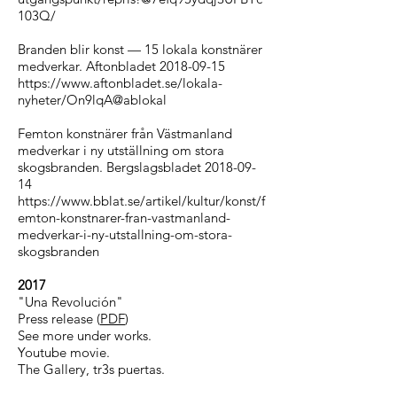
103Q/
Branden blir konst — 15 lokala konstnärer
medverkar. Aftonbladet
2018-09-15
https://www.aftonbladet.se/lokala-
nyheter/On9lqA@ablokal
Femton konstnärer från Västmanland
medverkar i ny utställning om stora
skogsbranden. Bergslagsbladet
2018-09-
14
https://www.bblat.se/artikel/kultur/konst/f
emton-konstnarer-fran-vastmanland-
medverkar-i-ny-utstallning-om-stora-
skogsbranden
2017
"Una Revolución"
Press release (
PDF
)
See more under
works
.
Youtube
movie
.
The
Gallery
, tr3s puertas.