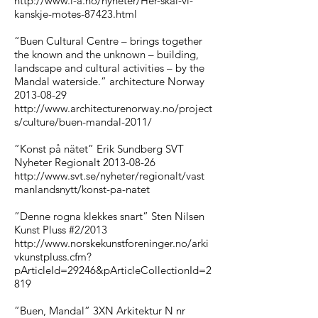
http://www.l-a.no/nyheter/Her-skal-vi-
kanskje-motes-87423.html
“Buen Cultural Centre – brings together
the known and the unknown – building,
landscape and cultural activities – by the
Mandal waterside.” architecture Norway
2013-08-29
http://www.architecturenorway.no/project
s/culture/buen-mandal-2011/
”Konst på nätet” Erik Sundberg SVT
Nyheter Regionalt
2013-08-26
http://www.svt.se/nyheter/regionalt/vast
manlandsnytt/konst-pa-natet
”Denne rogna klekkes snart” Sten Nilsen
Kunst Pluss #2/2013
http://www.norskekunstforeninger.no/arki
vkunstpluss.cfm?
pArticleId=29246&pArticleCollectionId=2
819
”Buen, Mandal” 3XN Arkitektur N nr