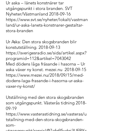
Ur aska – länets konstnärer tar
utgångspunkt i stora branden. SVT
Nyheter/Västmanland
2018-09-16
https://www.svt.se/nyheter/lokalt/vastman
land/ur-aska-lanets-konstnarer-gestaltar-
stora-branden
Ur Aska: Den stora skogsbranden blir
konstutställning.
2018-09-13
https://sverigesradio.se/sida/artikel.aspx?
programid=112&artikel=7043042
Med dödens låga fräsande i hasorna – Ur
aska växer ny konst. mezei.nu
2018-09-15
https://www.mezei.nu/2018/09/15/med-
dodens-laga-frasande-i-hasorna-ur-aska-
vaxer-ny-konst/
Utställning med den stora skogsbranden
som utgångspunkt. Västerås tidning
2018-
09-19
https://www.vasterastidning.se/vasteras/u
tstallning-med-den-stora-skogsbranden-
som-
utgangspunkt/repris!@7efq95ydqj3UFBYc