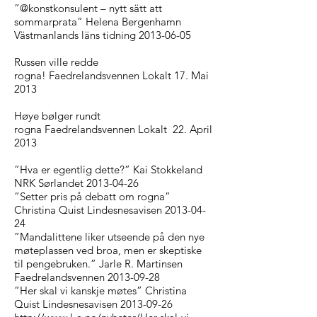
”@konstkonsulent – nytt sätt att
sommarprata” Helena Bergenhamn
Västmanlands läns tidning 2013-06-05
Russen ville redde
rogna!
Faedrelandsvennen Lokalt 17. Mai
2013
Høye bølger rundt
rogna
Faedrelandsvennen Lokalt 22. April
2013
”Hva er egentlig dette?” Kai Stokkeland
NRK Sørlandet
2013-04-26
”Setter pris på debatt om rogna”
Christina Quist Lindesnesavisen 2013-04-
24
”Mandalittene liker utseende på den nye
møteplassen ved broa, men er skeptiske
til pengebruken.” Jarle R. Martinsen
Faedrelandsvennen 2013-09-28
”Her skal vi kanskje møtes” Christina
Quist Lindesnesavisen 2013-09-26