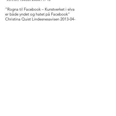
”Rogna til Facebook – Kunstverket i elva
er både yndet og hatet på Facebook”
Christina Quist Lindesnesavisen 2013-04-
22
”Folket slakter rogna – Folkets dom over
rogna er nådeløs”
Ole Aasmund Brattfjord Lindesnesavisen
2013-04-19
”Dette er som et maleri” Jarle R
Martinsen Fedrelandsvennen 2013-04-16
”Åpningen av bro og rogn” TareTV
20130416
http://www.taretv.no/?p=3207
”Strålende brofest” – ”Strålende fornøyd
kunstner – tross tagging av rogna”
Ronny Blix Lindesnesavisen 2013-04-15
”Gleder seg til avduking” Sandra
LoviseSaetrang Olsen Lindesnesavisen
2013-04-13
”Rogna sjøsettes” Taretv.no 2013-04-09
http://www.taretv.no/?p=3166